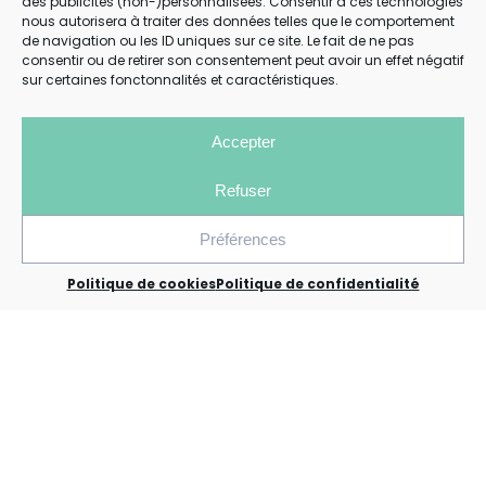
des publicités (non-)personnalisées. Consentir à ces technologies
nous autorisera à traiter des données telles que le comportement
de navigation ou les ID uniques sur ce site. Le fait de ne pas
consentir ou de retirer son consentement peut avoir un effet négatif
sur certaines fonctonnalités et caractéristiques.
Accepter
Refuser
Préférences
Politique de cookies
Politique de confidentialité
Menu
Contact
Galerie
Rechercher un séjour
La location de vélos pour
des vacances qui
roulent
Découvrez la région normande à vélo
en
profitant du service de
location de vélos