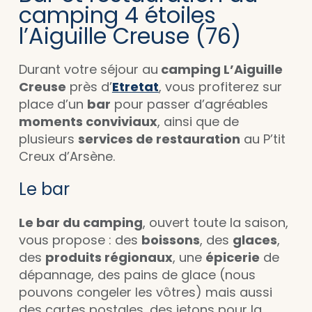
camping 4 étoiles
l’Aiguille Creuse (76)
Durant votre séjour au
camping L’Aiguille
Creuse
près d’
Etretat
, vous profiterez sur
place d’un
bar
pour passer d’agréables
moments conviviaux
, ainsi que de
plusieurs
services de restauration
au P’tit
Creux d’Arsène.
Le bar
Le bar du camping
, ouvert toute la saison,
vous propose : des
boissons
, des
glaces
,
des
produits régionaux
, une
épicerie
de
dépannage, des pains de glace (nous
pouvons congeler les vôtres) mais aussi
des cartes postales, des jetons pour la