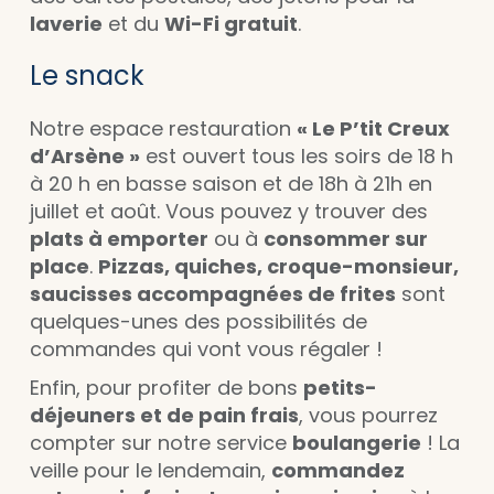
laverie
et du
Wi-Fi gratuit
.
Le snack
Notre espace restauration
« Le P’tit Creux
d’Arsène »
est ouvert tous les soirs de 18 h
à 20 h en basse saison et de 18h à 21h en
juillet et août. Vous pouvez y trouver des
plats à emporter
ou à
consommer sur
place
.
Pizzas, quiches, croque-monsieur,
saucisses accompagnées de frites
sont
quelques-unes des possibilités de
commandes qui vont vous régaler !
Enfin, pour profiter de bons
petits-
déjeuners et de pain frais
, vous pourrez
compter sur notre service
boulangerie
! La
veille pour le lendemain,
commandez