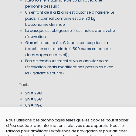
Autonomie maximale de 50 km avec une
personne dessus ;
Un enfant de 8 à 12 ans est autorisé à l’arrière. Le
poids maximal combiné est de 130 kg !
L’autonomie diminue ;
Le casque est obligatoire. Il est inclus dans votre
réservation ;
Garantie sourire à 4 € (sans souscription : la
franchise peut atteindre 1 500 euros en cas de
dommages ou de vol) ;
Pas de remboursement si vous annulez votre
réservation, mais modifications possibles avec
la « garantie sourire » !
Tarifs :
2h = 29€
3h = 35€
6h = 49€
Nous utilisons des technologies telles que les cookies pour stocker
Je souhaite réserver
et/ou accéder aux informations relatives aux appareils. Nous le
faisons pour améliorer l’expérience de navigation et pour afficher